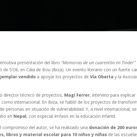
 emotiva presentación del libro
“Memorias de un cuarentón en Tinder”
 de S’Oli, en Cala de Bou (Ibiza). Un evento literario con un fuerte car
jemplar vendido
a apoyar los proyectos de
Vía Oberta
y la Asocia
o director técnico de proyectos,
Magí Ferrer
, intervino para explica
al como internacional. En Ibiza, se habló de los proyectos de transfor
e personas en situación de vulnerabilidad. Y, a nivel internacional, 
cabo en
Nepal
, con especial énfasis en la educación infantil.
 al compromiso del autor, se ha realizado una
donación de 200 euro
s, libros y material escolar para 10 niños y niñas
de las escuela