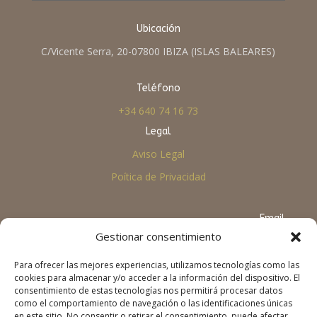
Ubicación
C/Vicente Serra, 20-07800 IBIZA (ISLAS BALEARES)
Teléfono
+34 640 74 16 73
Legal
Aviso Legal
Poítica de Privacidad
Email
Gestionar consentimiento
info@viaobertanepal.org
Para ofrecer las mejores experiencias, utilizamos tecnologías como las
cookies para almacenar y/o acceder a la información del dispositivo. El
consentimiento de estas tecnologías nos permitirá procesar datos
como el comportamiento de navegación o las identificaciones únicas
en este sitio. No consentir o retirar el consentimiento, puede afectar