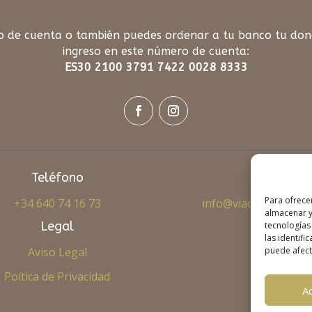
o de cuenta o también puedes ordenar a tu banco tu dona
ingreso en este número de cuenta:
ES30 2100 3791 7422 0028 8333
Teléfono
E
Para ofrece
+34 640 74 16 73
info@viaobertanepal
almacenar y
Legal
tecnologías
las identifi
Aviso Legal
puede afecta
Poítica de Privacidad
A